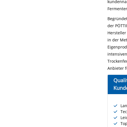
kundennah
Fermenter
Begründet
der PÖTTI
Hersteller
in der Me
Eigenprod
intensive
Trockenfe
Anbieter 
Quali
Kund
Lan
Te
Lei
Top