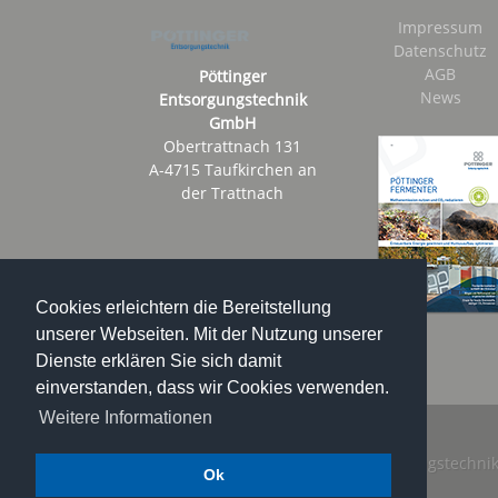
Impressum
Datenschutz
AGB
Pöttinger
News
Entsorgungstechnik
GmbH
Obertrattnach 131
A-4715 Taufkirchen an
der Trattnach
Cookies erleichtern die Bereitstellung
unserer Webseiten. Mit der Nutzung unserer
Dienste erklären Sie sich damit
einverstanden, dass wir Cookies verwenden.
Weitere Informationen
Copyright © 2024 Pöttinger Entsorgungstechni
Ok
GmbH