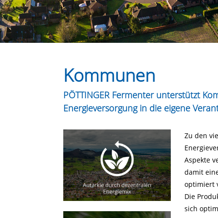
Kommunen
PÖTTINGER Fermenter unterstützt Ko
Energieversorgung in die eigene Ver
Zu den vi
Energieve
Aspekte v
damit ein
optimiert
Die Produ
sich opti