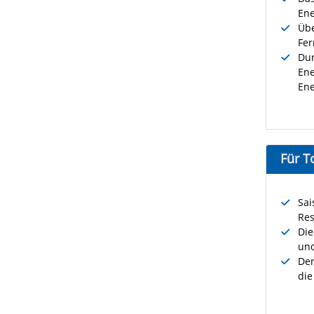
Ene
Übe
Fer
Dur
Ene
Ene
Für T
Sai
Res
Die
und
Der
die