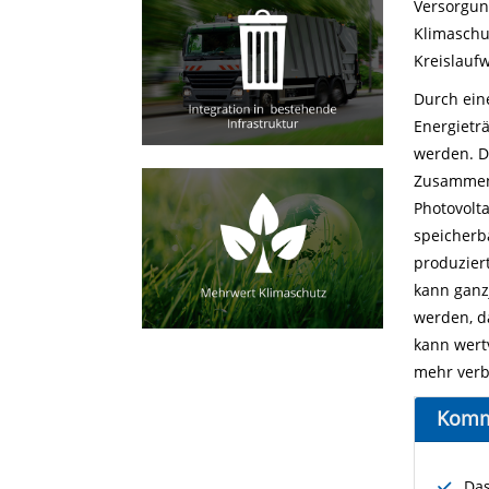
Versorgun
Klimaschu
Kreislauf
Durch ein
Energietr
werden. D
Zusammens
Photovolt
speicherb
produzier
kann ganz
werden, d
kann wert
mehr verb
Komm
Das