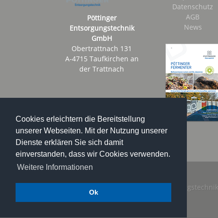
Datenschutz
AGB
Pöttinger
News
Entsorgungstechnik
GmbH
Obertrattnach 131
A-4715 Taufkirchen an
der Trattnach
Cookies erleichtern die Bereitstellung
unserer Webseiten. Mit der Nutzung unserer
Dienste erklären Sie sich damit
einverstanden, dass wir Cookies verwenden.
Weitere Informationen
Copyright © 2024 Pöttinger Entsorgungstechni
Ok
GmbH