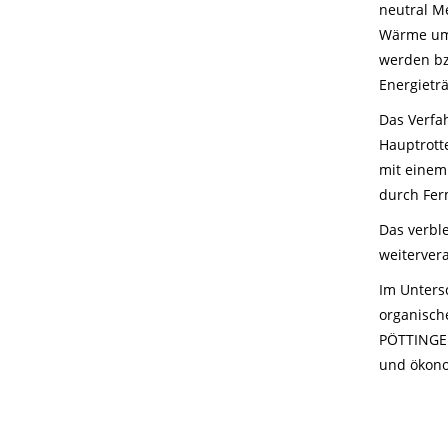
neutral M
Wärme umg
werden bz
Energietr
Das Verfa
Hauptrott
mit einem
durch Fer
Das verbl
weiterver
Im Unters
organisch
PÖTTINGER
und ökono