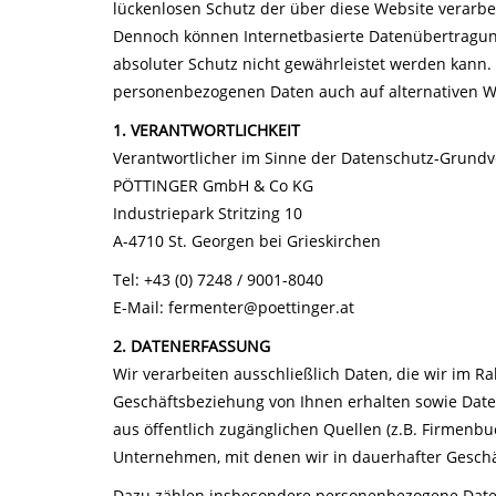
lückenlosen Schutz der über diese Website verarb
Dennoch können Internetbasierte Datenübertragung
absoluter Schutz nicht gewährleistet werden kann. 
personenbezogenen Daten auch auf alternativen Weg
1. VERANTWORTLICHKEIT
Verantwortlicher im Sinne der Datenschutz-Grundve
PÖTTINGER GmbH & Co KG
Industriepark Stritzing 10
A-4710 St. Georgen bei Grieskirchen
Tel: +43 (0) 7248 / 9001-8040
E-Mail: fermenter@poettinger.at
2. DATENERFASSUNG
Wir verarbeiten ausschließlich Daten, die wir im
Geschäftsbeziehung von Ihnen erhalten sowie Date
aus öffentlich zugänglichen Quellen (z.B. Firmenbu
Unternehmen, mit denen wir in dauerhafter Geschä
Dazu zählen insbesondere personenbezogene Date